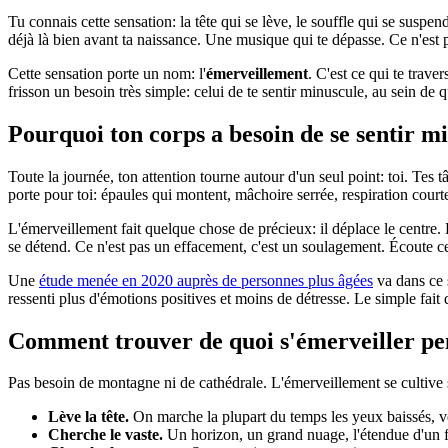
Tu connais cette sensation: la tête qui se lève, le souffle qui se susp
déjà là bien avant ta naissance. Une musique qui te dépasse. Ce n'est pas
Cette sensation porte un nom: l'
émerveillement
. C'est ce qui te trave
frisson un besoin très simple: celui de te sentir minuscule, au sein de 
Pourquoi ton corps a besoin de se sentir m
Toute la journée, ton attention tourne autour d'un seul point: toi. Tes tâ
porte pour toi: épaules qui montent, mâchoire serrée, respiration courte
L'émerveillement fait quelque chose de précieux: il déplace le centre. 
se détend. Ce n'est pas un effacement, c'est un soulagement. Écoute ce 
Une
étude menée en 2020 auprès de personnes plus âgées
va dans ce 
ressenti plus d'émotions positives et moins de détresse. Le simple fait 
Comment trouver de quoi s'émerveiller pe
Pas besoin de montagne ni de cathédrale. L'émerveillement se cultive sur
Lève la tête.
On marche la plupart du temps les yeux baissés, vers
Cherche le vaste.
Un horizon, un grand nuage, l'étendue d'un fle