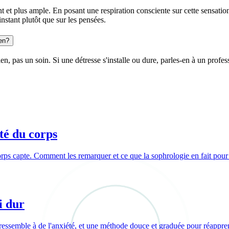
nt et plus ample. En posant une respiration consciente sur cette sensati
'instant plutôt que sur les pensées.
en?
en, pas un soin. Si une détresse s'installe ou dure, parles-en à un profe
té du corps
ps capte. Comment les remarquer et ce que la sophrologie en fait pour 
i dur
té ressemble à de l'anxiété, et une méthode douce et graduée pour réappre