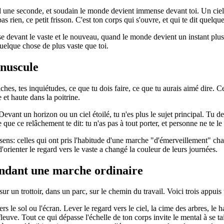
end une seconde, et soudain le monde devient immense devant toi. Un ciel 
 rien, ce petit frisson. C'est ton corps qui s'ouvre, et qui te dit quelqu
rse devant le vaste et le nouveau, quand le monde devient un instant plus
quelque chose de plus vaste que toi.
inuscule
ches, tes inquiétudes, ce que tu dois faire, ce que tu aurais aimé dire. Ce
 et haute dans la poitrine.
Devant un horizon ou un ciel étoilé, tu n'es plus le sujet principal. Tu
que ce relâchement te dit: tu n'as pas à tout porter, et personne ne te l
sens: celles qui ont pris l'habitude d'une marche "d'émerveillement" ch
d'orienter le regard vers le vaste a changé la couleur de leurs journées.
ndant une marche ordinaire
 un trottoir, dans un parc, sur le chemin du travail. Voici trois appuis 
 le sol ou l'écran. Lever le regard vers le ciel, la cime des arbres, le ha
uve. Tout ce qui dépasse l'échelle de ton corps invite le mental à se tai