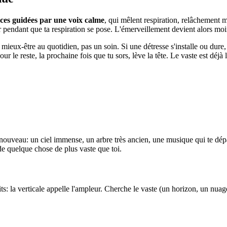
ces guidées par une voix calme
, qui mêlent respiration, relâchement m
r pendant que ta respiration se pose. L'émerveillement devient alors mo
e mieux-être au quotidien, pas un soin. Si une détresse s'installe ou dur
r le reste, la prochaine fois que tu sors, lève la tête. Le vaste est déjà là
nouveau: un ciel immense, un arbre très ancien, une musique qui te dépass
de quelque chose de plus vaste que toi.
oits: la verticale appelle l'ampleur. Cherche le vaste (un horizon, un nuag