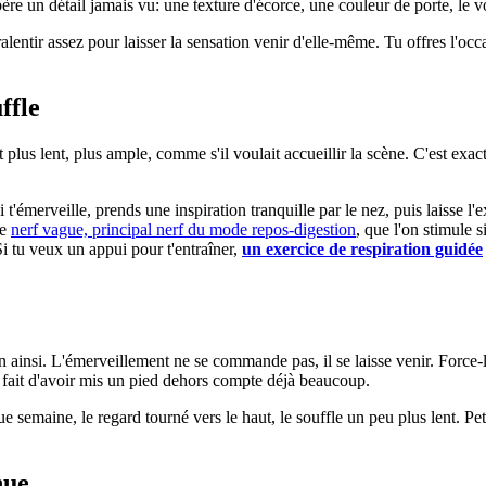
ère un détail jamais vu: une texture d'écorce, une couleur de porte, le vo
alentir assez pour laisser la sensation venir d'elle-même. Tu offres l'occas
ffle
 plus lent, plus ample, comme s'il voulait accueillir la scène. C'est exa
'émerveille, prends une inspiration tranquille par le nez, puis laisse 
le
nerf vague, principal nerf du mode repos-digestion
, que l'on stimule 
 Si tu veux un appui pour t'entraîner,
un exercice de respiration guidée
 bien ainsi. L'émerveillement ne se commande pas, il se laisse venir. Forc
ple fait d'avoir mis un pied dehors compte déjà beaucoup.
e semaine, le regard tourné vers le haut, le souffle un peu plus lent. Petit
nue