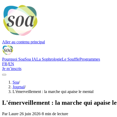
Aller au contenu principal
Pourquoi Soa
Soa IA
La Sophrologie
Le Souffle
Programmes
FR
/
EN
Je m’inscris
Soa
/
Journal
/
L'émerveillement : la marche qui apaise le mental
L'émerveillement : la marche qui apaise l
Par
Laure
·
26 juin 2026
·
8 min de lecture