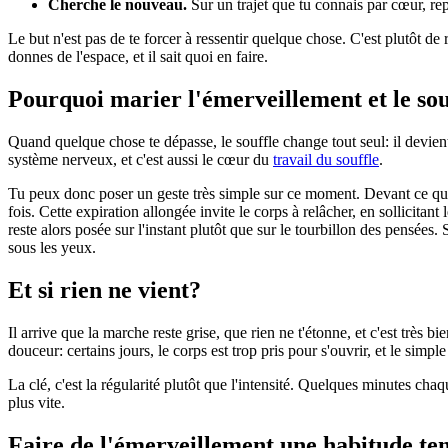
Cherche le nouveau.
Sur un trajet que tu connais par cœur, rep
Le but n'est pas de te forcer à ressentir quelque chose. C'est plutôt de r
donnes de l'espace, et il sait quoi en faire.
Pourquoi marier l'émerveillement et le sou
Quand quelque chose te dépasse, le souffle change tout seul: il devient
système nerveux, et c'est aussi le cœur du
travail du souffle
.
Tu peux donc poser un geste très simple sur ce moment. Devant ce qui t
fois. Cette expiration allongée invite le corps à relâcher, en sollicitant 
reste alors posée sur l'instant plutôt que sur le tourbillon des pensées.
sous les yeux.
Et si rien ne vient?
Il arrive que la marche reste grise, que rien ne t'étonne, et c'est très
douceur: certains jours, le corps est trop pris pour s'ouvrir, et le sim
La clé, c'est la régularité plutôt que l'intensité. Quelques minutes chaqu
plus vite.
Faire de l'émerveillement une habitude te