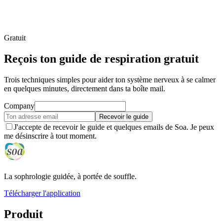
Qu'est-ce que la sophrologie ? Respiration, détente musculaire
et visualisation pour retrouver l'équilibre. Guide complet pour
débuter, avec un exercice à essayer.
Lire l’article
Gratuit
Reçois ton guide de respiration gratuit
Trois techniques simples pour aider ton système nerveux à se calmer
en quelques minutes, directement dans ta boîte mail.
Company
Recevoir le guide
J'accepte de recevoir le guide et quelques emails de Soa. Je peux
me désinscrire à tout moment.
La sophrologie guidée, à portée de souffle.
Télécharger l'application
Produit