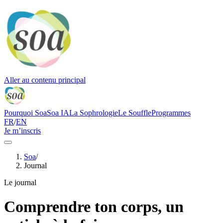
Aller au contenu principal
Pourquoi Soa
Soa IA
La Sophrologie
Le Souffle
Programmes
FR
/
EN
Je m’inscris
Soa
/
Journal
Le journal
Comprendre ton corps, un