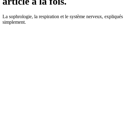
article à la fois.
La sophrologie, la respiration et le système nerveux, expliqués
simplement.
juillet 2026
·
6 min de lecture
Pas à pas
Training autogène : se détendre sans
se le commander
Le training autogène, ou méthode Schultz : des phrases
simples de lourdeur et de chaleur pour laisser le corps se
poser. Les étapes, l'origine, et les précautions.
Lire l’article
juillet 2026
·
6 min de lecture
Pas à pas
Relaxation musculaire progressive :
quand le corps reste tendu
La relaxation musculaire progressive, ou méthode Jacobson :