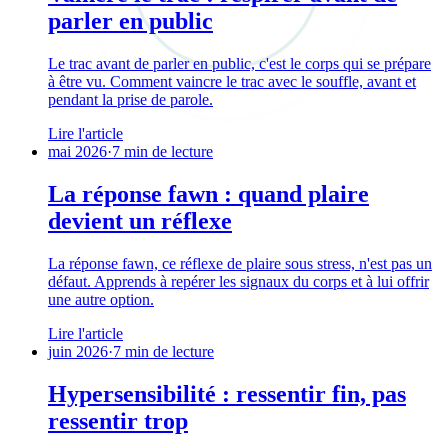
parler en public
Le trac avant de parler en public, c'est le corps qui se prépare
à être vu. Comment vaincre le trac avec le souffle, avant et
pendant la prise de parole.
Lire l'article
mai 2026
·
7 min de lecture
La réponse fawn : quand plaire
devient un réflexe
La réponse fawn, ce réflexe de plaire sous stress, n'est pas un
défaut. Apprends à repérer les signaux du corps et à lui offrir
une autre option.
Lire l'article
juin 2026
·
7 min de lecture
Hypersensibilité : ressentir fin, pas
ressentir trop